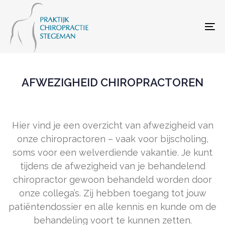
Skip
Skip
links
to
To
primary
navigation
Skip
AFWEZIGHEID CHIROPRACTOREN
to
content
Hier vind je een overzicht van afwezigheid van
onze chiropractoren – vaak voor bijscholing,
soms voor een welverdiende vakantie. Je kunt
tijdens de afwezigheid van je behandelend
chiropractor gewoon behandeld worden door
onze collega’s. Zij hebben toegang tot jouw
patiëntendossier en alle kennis en kunde om de
behandeling voort te kunnen zetten.