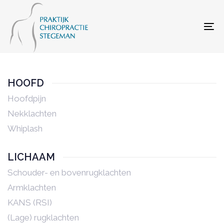
Skip
Skip
links
to
To
primary
navigation
Skip
HOOFD
to
content
Hoofdpijn
Nekklachten
Whiplash
LICHAAM
Schouder- en bovenrugklachten
Armklachten
KANS (RSI)
(Lage) rugklachten