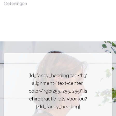
Oefeningen
[ld_fancy_heading tag="h3"
alignment="text-center"
color="rgb(255, 255, 255)"]
Is
chiropractie iets voor jou?
[/ld_fancy_heading]