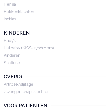
Hernia
Bekkenklachten
Ischias
KINDEREN
Baby’s
Huilbaby (KISS-syndroom)
Kinderen
Scoliose
OVERIG
Artrose/slijtage
Zwangerschapsklachten
VOOR PATIËNTEN