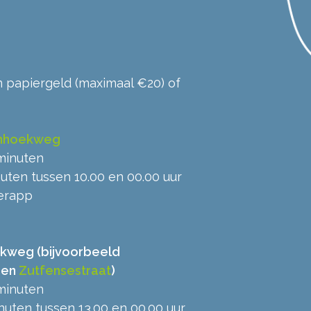
en papiergeld (maximaal €20) of
enhoekweg
minuten
uten tussen 10.00 en 00.00 uur
eerapp
ekweg (bijvoorbeeld
en
Zutfensestraat
)
minuten
nuten tussen 13.00 en 00.00 uur