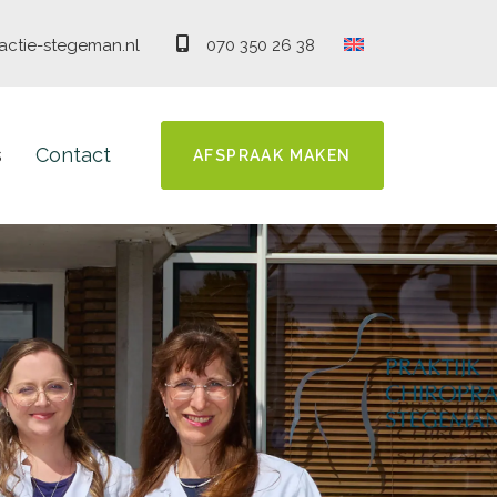
actie-stegeman.nl
070 350 26 38
s
Contact
AFSPRAAK MAKEN