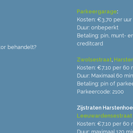
Parkeergarage
:
Kosten: €3,70 per uur
Duur: onbeperkt
Betaling: pin, munt- 
creditcard
tor behandelt?
Zwolsestraat
,
Harst
Kosten: €7,10 per 60 
Duur: Maximaal 60 min
Betaling: pin of park
Parkeercode: 2100
Zijstraten Harstenho
Leeuwardensestraat
Kosten: €7,10 per 60 
Duur: maximaal 120 mi