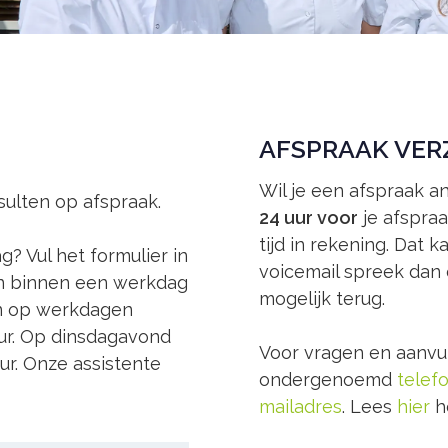
AFSPRAAK VER
Wil je een afspraak a
ulten op afspraak.
24 uur voor
je afspra
tijd in rekening. Dat k
g? Vul het formulier in
voicemail spreek dan 
n binnen een werkdag
mogelijk terug.
en op werkdagen
 uur. Op dinsdagavond
Voor vragen en aanvul
ur. Onze assistente
ondergenoemd
tele
mailadres
. Lees
hier
h