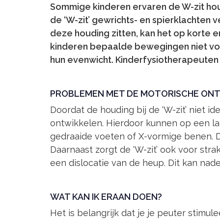
Sommige kinderen ervaren de W-zit houdi
Skip
Skip
de ‘W-zit’ gewrichts- en spierklachten
links
to
deze houding zitten, kan het op korte e
primary
kinderen bepaalde bewegingen niet vo
navigation
hun evenwicht. Kinderfysiotherapeuten 
Skip
to
PROBLEMEN MET DE MOTORISCHE ONT
content
Doordat de houding bij de ‘W-zit’ niet i
ontwikkelen. Hierdoor kunnen op een la
gedraaide voeten of X-vormige benen. Di
Daarnaast zorgt de ‘W-zit’ ook voor stra
een dislocatie van de heup. Dit kan na
WAT KAN IK ERAAN DOEN?
Het is belangrijk dat je je peuter stimul