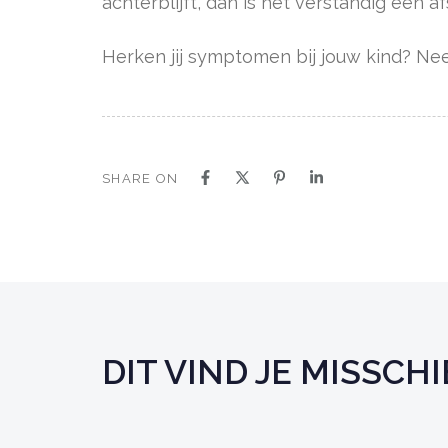
achterblijft, dan is het verstandig een 
Herken jij symptomen bij jouw kind? N
SHARE ON
DIT VIND JE MISSC