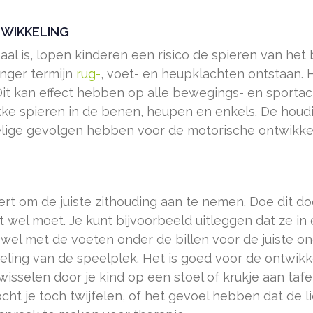
WIKKELING
deaal is, lopen kinderen een risico de spieren van h
nger termijn
rug-
, voet- en heupklachten ontstaan. 
t kan effect hebben op alle bewegings- en sportacti
kke spieren in de benen, heupen en enkels. De houdin
delige gevolgen hebben voor de motorische ontwikkel
eert om de juiste zithouding aan te nemen. Doe dit do
t wel moet. Je kunt bijvoorbeeld uitleggen dat ze i
 wel met de voeten onder de billen voor de juiste o
eling van de speelplek. Het is goed voor de ontwik
 wisselen door je kind op een stoel of krukje aan taf
Mocht je toch twijfelen, of het gevoel hebben dat de 