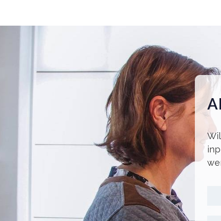
A
Wil
inp
wer