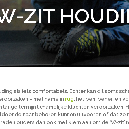
W-ZIT HOUD
ng als iets comfortabels. Echter kan dit soms schad
 veroorzaken – met name in
rug
, heupen, benen en voe
n lange termijn lichamelijke klachten veroorzaken. 
ldoende naar behoren kunnen uitvoeren of dat ze
raden ouders dan ook met klem aan om de ‘W-zit’ ni