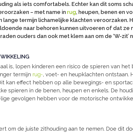
ng als iets comfortabels. Echter kan dit soms schad
 veroorzaken – met name in
rug
, heupen, benen en voe
n lange termijn lichamelijke klachten veroorzaken. 
ldoende naar behoren kunnen uitvoeren of dat ze
raden ouders dan ook met klem aan om de ‘W-zit’ ni
WIKKELING
deaal is, lopen kinderen een risico de spieren van h
nger termijn
rug-
, voet- en heupklachten ontstaan. 
t kan effect hebben op alle bewegings- en sportacti
kke spieren in de benen, heupen en enkels. De houdin
delige gevolgen hebben voor de motorische ontwikkel
eert om de juiste zithouding aan te nemen. Doe dit do