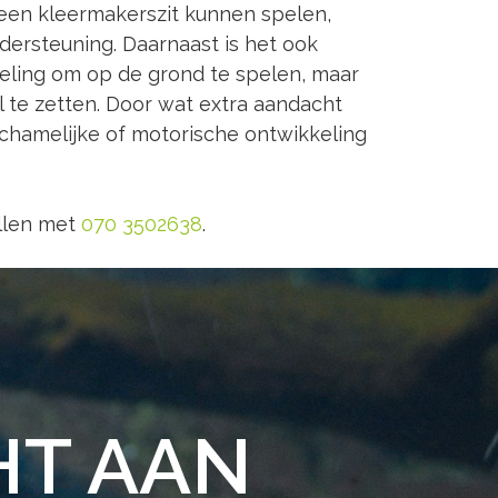
n een kleermakerszit kunnen spelen,
ndersteuning. Daarnaast is het ook
keling om op de grond te spelen, maar
el te zetten. Door wat extra aandacht
lichamelijke of motorische ontwikkeling
ellen met
070 3502638
.
HT AAN