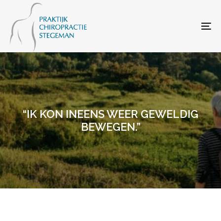
Skip
Skip
links
to
To
primary
navigation
Skip
to
content
“IK KON INEENS WEER GEWELDIG
BEWEGEN.”