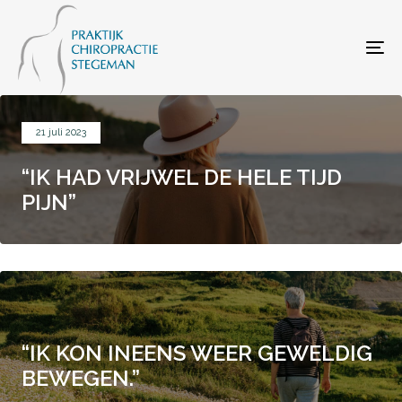
Skip
Skip
links
to
To
primary
navigation
Skip
21 juli 2023
to
“IK HAD VRIJWEL DE HELE TIJD
content
PIJN”
“IK KON INEENS WEER GEWELDIG
BEWEGEN.”